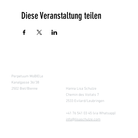
Diese Veranstaltung teilen
Kursraum
Lager
Perpetuum MoBIELe
für Abholung nach
Absprache &
Kanalgasse 36/38
Retouren
2502 Biel/Bienne
Hanna Lisa Schulze
Chemin des Voitats 7
2533 Evilard/Leubringen
+41 76 541 03 45 (via Whatsapp)
info@lisaschulze.com