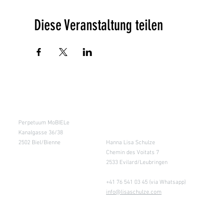
Diese Veranstaltung teilen
Kursraum
Lager
Perpetuum MoBIELe
für Abholung nach
Absprache &
Kanalgasse 36/38
Retouren
2502 Biel/Bienne
Hanna Lisa Schulze
Chemin des Voitats 7
2533 Evilard/Leubringen
+41 76 541 03 45 (via Whatsapp)
info@lisaschulze.com