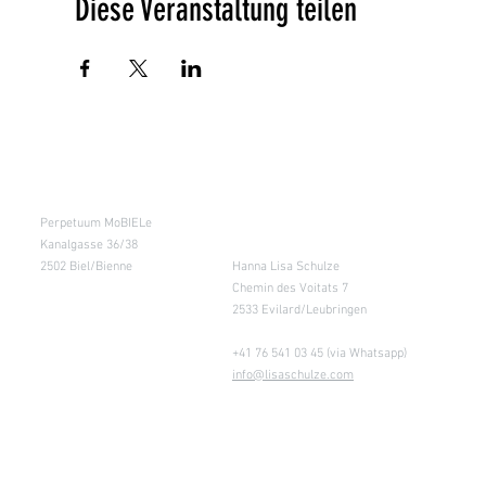
Diese Veranstaltung teilen
Kursraum
Lager
Perpetuum MoBIELe
für Abholung nach
Absprache &
Kanalgasse 36/38
Retouren
2502 Biel/Bienne
Hanna Lisa Schulze
Chemin des Voitats 7
2533 Evilard/Leubringen
+41 76 541 03 45 (via Whatsapp)
info@lisaschulze.com