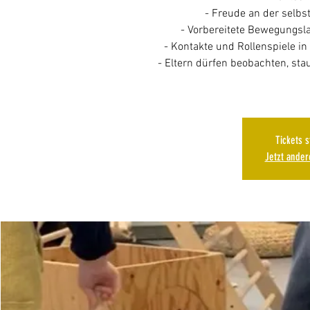
- Freude an der selb
- Vorbereitete Bewegungsl
- Kontakte und Rollenspiele i
- Eltern dürfen beobachten, st
Tickets 
Jetzt ande