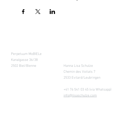
Kursraum
Lager
Perpetuum MoBIELe
für Abholung nach
Absprache &
Kanalgasse 36/38
Retouren
2502 Biel/Bienne
Hanna Lisa Schulze
Chemin des Voitats 7
2533 Evilard/Leubringen
+41 76 541 03 45 (via Whatsapp)
info@lisaschulze.com