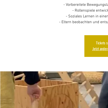
- Vorbereitete Bewegungs
- Rollenspiele entwic
- Soziales Lernen in ein
Tickets 
Jetzt ande