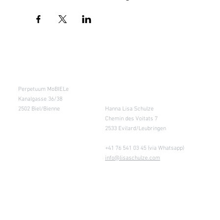
Kursraum
Lager
Perpetuum MoBIELe
für Abholung nach
Absprache &
Kanalgasse 36/38
Retouren
2502 Biel/Bienne
Hanna Lisa Schulze
Chemin des Voitats 7
2533 Evilard/Leubringen
+41 76 541 03 45 (via Whatsapp)
info@lisaschulze.com