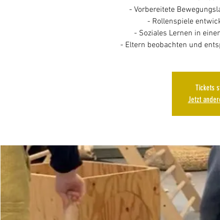
- Vorbereitete Bewegungs
- Rollenspiele entwic
- Soziales Lernen in ein
Tickets 
Jetzt ande