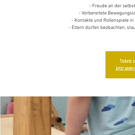
- Freude an der selb
- Vorbereitete Bewegungsl
- Kontakte und Rollenspiele i
- Eltern dürfen beobachten, st
Tickets 
Jetzt ande