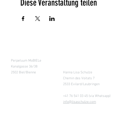
Diese Veranstaltung teilen
Kursraum
Lager
Perpetuum MoBIELe
für Abholung nach
Absprache &
Kanalgasse 36/38
Retouren
2502 Biel/Bienne
Hanna Lisa Schulze
Chemin des Voitats 7
2533 Evilard/Leubringen
+41 76 541 03 45 (via Whatsapp)
info@lisaschulze.com