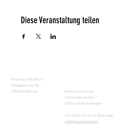
Diese Veranstaltung teilen
Kursraum
Lager
Perpetuum MoBIELe
für Abholung nach
Absprache &
Kanalgasse 36/38
Retouren
2502 Biel/Bienne
Hanna Lisa Schulze
Chemin des Voitats 7
2533 Evilard/Leubringen
+41 76 541 03 45 (via Whatsapp)
info@lisaschulze.com