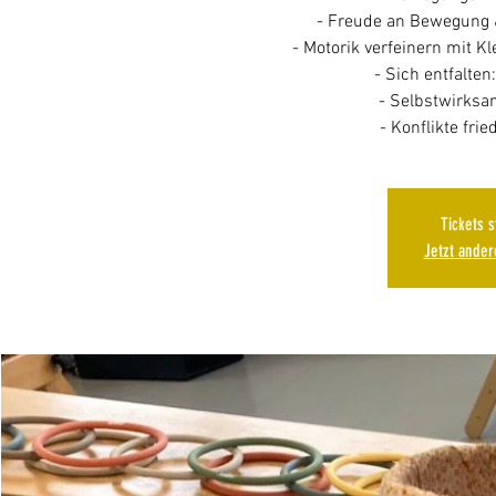
- Freude an Bewegung &
- Motorik verfeinern mit K
- Sich entfalten:
- Selbstwirksam
- Konflikte frie
Tickets 
Jetzt ande