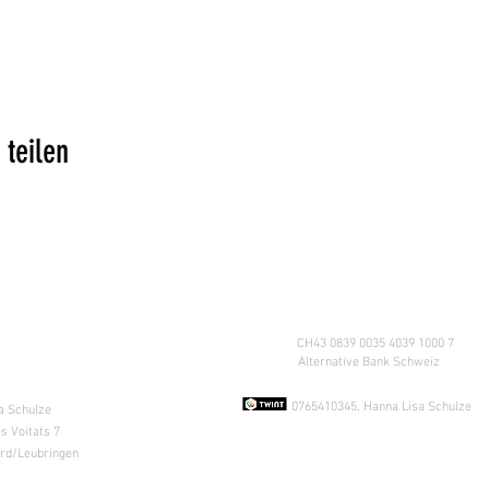
 teilen
Konto
CH43 0839 0035 4039 1000 7
A
lternative Bank Schweiz
ung nach
Absprache &
0765410345, Hanna Lisa Schulze
a Schulze
s Voitats 7
ard/Leubringen