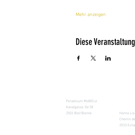
Mehr anzeigen
Diese Veranstaltung
Kursraum
Lager
Perpetuum MoBIELe
für Abhol
Kanalgasse 36/38
Retouren
2502 Biel/Bienne
Hanna Lis
Chemin de
2533 Evil