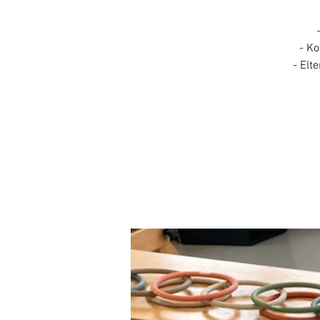
- Ko
- Elt