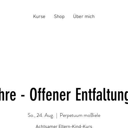
Kurse
Shop
Über mich
hre - Offener Entfaltu
So., 24. Aug.
  |  
Perpetuum moBiele
Achtsamer Eltern-Kind-Kurs