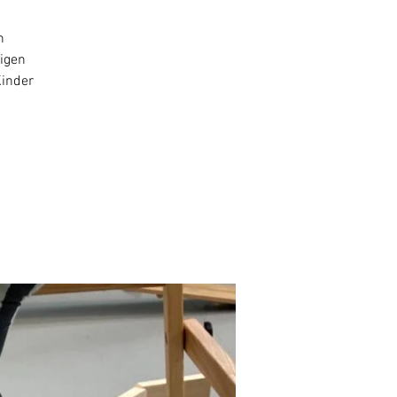
n
rigen
Kinder