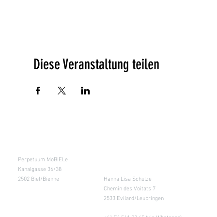
Diese Veranstaltung teilen
Kursraum
Lager
Perpetuum MoBIELe
für Abholung nach
Absprache &
Kanalgasse 36/38
Retouren
2502 Biel/Bienne
Hanna Lisa Schulze
Chemin des Voitats 7
2533 Evilard/Leubringen