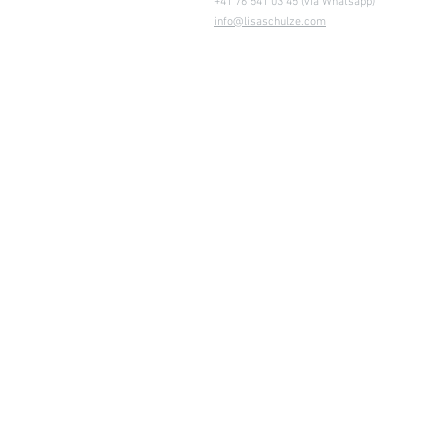
+41 76 541 03 45 (via Whatsapp)
info@lisaschulze.com