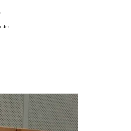
n
inder