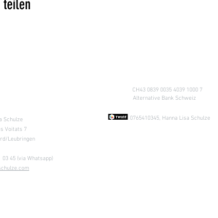
 teilen
Konto
CH43 0839 0035 4039 1000 7
A
lternative Bank Schweiz
ung nach
Absprache &
0765410345, Hanna Lisa Schulze
a Schulze
s Voitats 7
ard/Leubringen
 03 45 (via Whatsapp)
schulze.com