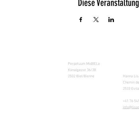
Diese Veranstaltung
Kursraum
Lager
Perpetuum MoBIELe
für Abhol
Kanalgasse 36/38
Retouren
2502 Biel/Bienne
Hanna Lis
Chemin de
2533 Evil
+41 76 541
info@lisa