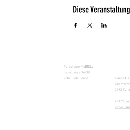
Diese Veranstaltung
Kursraum
Lager
Perpetuum MoBIELe
für Abhol
Kanalgasse 36/38
Retouren
2502 Biel/Bienne
Hanna Lis
Chemin de
2533 Evil
+41 76 541
info@lisa