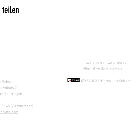
 teilen
Konto
CH43 0839 0035 4039 1000 7
A
lternative Bank Schweiz
ung nach
Absprache &
0765410345, Hanna Lisa Schulze
a Schulze
s Voitats 7
ard/Leubringen
 03 45 (via Whatsapp)
schulze.com