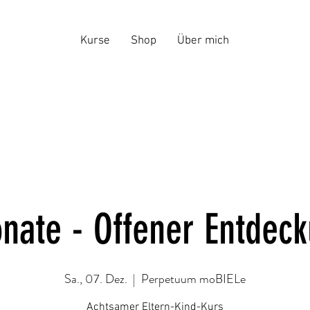
Kurse
Shop
Über mich
onate - Offener Entdec
Sa., 07. Dez.
  |  
Perpetuum moBIELe
Achtsamer Eltern-Kind-Kurs