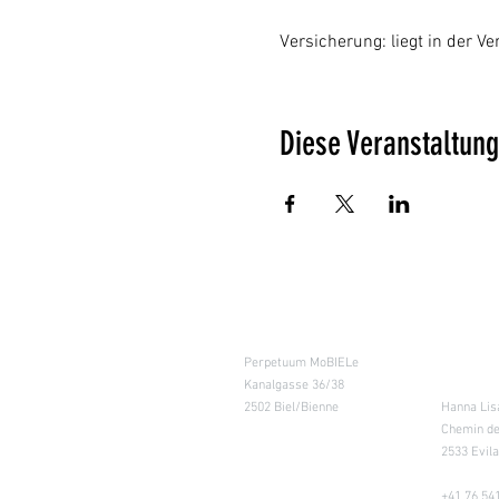
Versicherung: liegt in der 
Diese Veranstaltung
Kursraum
Lager
Perpetuum MoBIELe
für Abhol
Kanalgasse 36/38
Retouren
2502 Biel/Bienne
Hanna Lis
Chemin de
2533 Evil
+41 76 541