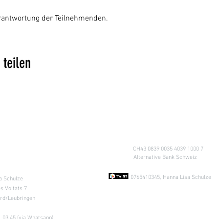
Verantwortung der Teilnehmenden.
 teilen
Konto
CH43 0839 0035 4039 1000 7
A
lternative Bank Schweiz
ung nach
Absprache &
0765410345, Hanna Lisa Schulze
a Schulze
s Voitats 7
ard/Leubringen
 03 45 (via Whatsapp)