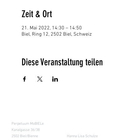
Zeit & Ort
21. Mai 2022, 14:30 – 14:50
Biel, Ring 12, 2502 Biel, Schweiz
Diese Veranstaltung teilen
Kursraum
Lager
Perpetuum MoBIELe
für Abholung nach
Absprache &
Kanalgasse 36/38
Retouren
2502 Biel/Bienne
Hanna Lisa Schulze