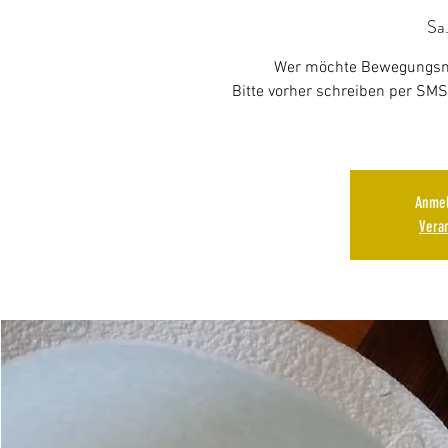
Sa.
Wer möchte Bewegungsma
Bitte vorher schreiben per SMS
Anmel
Vera