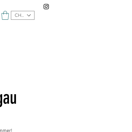
CHF (CHF)
gau
immer!