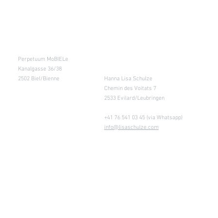
Kursraum
Lager
Perpetuum MoBIELe
für Abholung nach
Absprache &
Kanalgasse 36/38
Retouren
2502 Biel/Bienne
Hanna Lisa Schulze
Chemin des Voitats 7
2533 Evilard/Leubringen
+41 76 541 03 45 (via Whatsapp)
info@lisaschulze.com