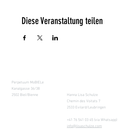
Diese Veranstaltung teilen
Kursraum
Lager
Perpetuum MoBIELe
für Abholung nach
Absprache &
Kanalgasse 36/38
Retouren
2502 Biel/Bienne
Hanna Lisa Schulze
Chemin des Voitats 7
2533 Evilard/Leubringen
+41 76 541 03 45 (via Whatsapp)
info@lisaschulze.com