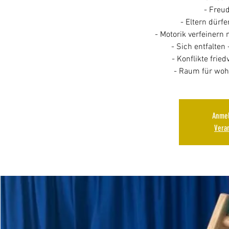
- Freu
- Eltern dürf
- Motorik verfeinern 
- Sich entfalten 
- Konflikte fried
- Raum für woh
Anmel
Vera