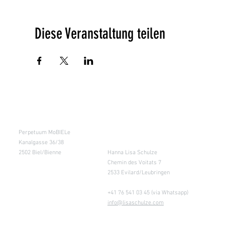
Diese Veranstaltung teilen
Kursraum
Lager
Perpetuum MoBIELe
für Abholung nach
Absprache &
Kanalgasse 36/38
Retouren
2502 Biel/Bienne
Hanna Lisa Schulze
Chemin des Voitats 7
2533 Evilard/Leubringen
+41 76 541 03 45 (via Whatsapp)
info@lisaschulze.com