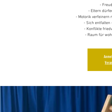
- Freu
- Eltern dürf
- Motorik verfeinern 
- Sich entfalten 
- Konflikte fried
- Raum für woh
Anmel
Vera