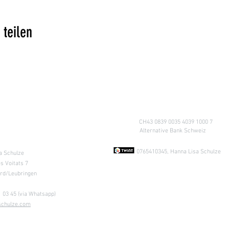
 teilen
Konto
CH43 0839 0035 4039 1000 7
A
lternative Bank Schweiz
ung nach
Absprache &
0765410345, Hanna Lisa Schulze
a Schulze
s Voitats 7
ard/Leubringen
 03 45 (via Whatsapp)
schulze.com