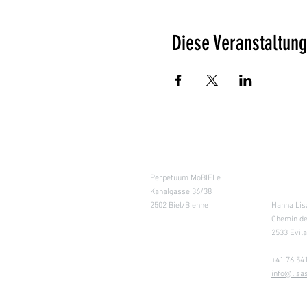
Diese Veranstaltung
Kursraum
Lager
Perpetuum MoBIELe
für Abhol
Kanalgasse 36/38
Retouren
2502 Biel/Bienne
Hanna Lis
Chemin de
2533 Evil
+41 76 541
info@lisa