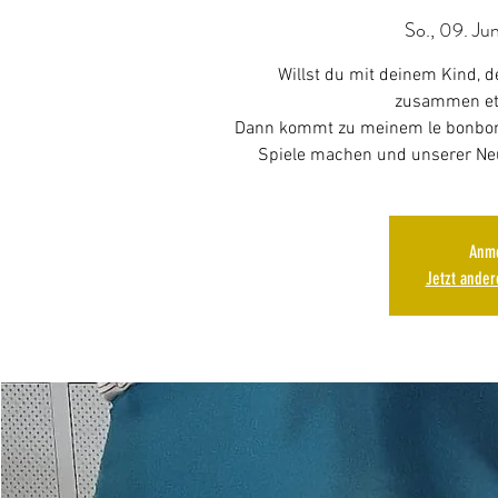
So., 09. Jun
Willst du mit deinem Kind, d
zusammen et
Dann kommt zu meinem le bonbon
Spiele machen und unserer Neu
Anme
Jetzt ande