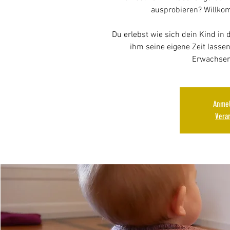
ausprobieren? Willk
Du erlebst wie sich dein Kind in
ihm seine eigene Zeit lasse
Erwachsen
Anmel
Vera