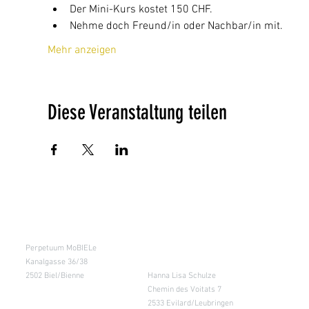
Der Mini-Kurs kostet 150 CHF.
Nehme doch Freund/in oder Nachbar/in mit.
Mehr anzeigen
Diese Veranstaltung teilen
Kursraum
Lager
Perpetuum MoBIELe
für Abholung nach
Absprache &
Kanalgasse 36/38
Retouren
2502 Biel/Bienne
Hanna Lisa Schulze
Chemin des Voitats 7
2533 Evilard/Leubringen