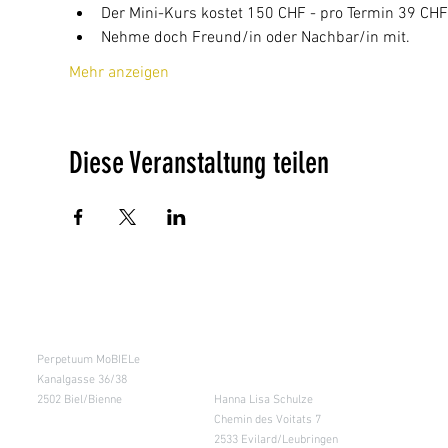
Der Mini-Kurs kostet 150 CHF - pro Termin 39 CHF
Nehme doch Freund/in oder Nachbar/in mit.
Mehr anzeigen
Diese Veranstaltung teilen
Kursraum
Lager
Perpetuum MoBIELe
für Abholung nach
Absprache &
Kanalgasse 36/38
Retouren
2502 Biel/Bienne
Hanna Lisa Schulze
Chemin des Voitats 7
2533 Evilard/Leubringen