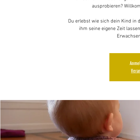
ausprobieren? Willk
Du erlebst wie sich dein Kind in
ihm seine eigene Zeit lasse
Erwachsen
Anmel
Vera