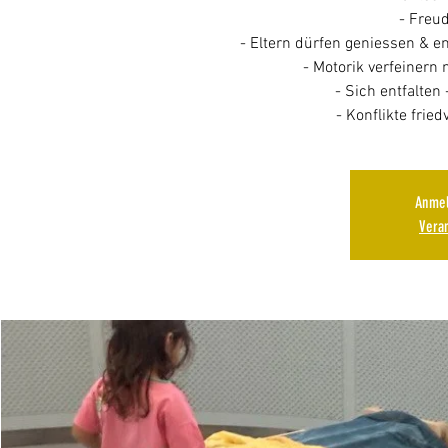
- Freu
- Eltern dürfen geniessen & e
- Motorik verfeinern 
- Sich entfalten 
- Konflikte fried
Anmel
Vera