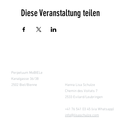
Diese Veranstaltung teilen
Kursraum
Lager
Perpetuum MoBIELe
für Abholung nach
Absprache &
Kanalgasse 36/38
Retouren
2502 Biel/Bienne
Hanna Lisa Schulze
Chemin des Voitats 7
2533 Evilard/Leubringen
+41 76 541 03 45 (via Whatsapp)
info@lisaschulze.com