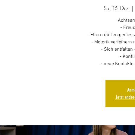
Sa., 16. Dez.
  | 
Achtsam
- Freu
- Eltern dürfen genies
- Motorik verfeinern 
- Sich entfalten 
- Konfl
Anme
Jetzt ande