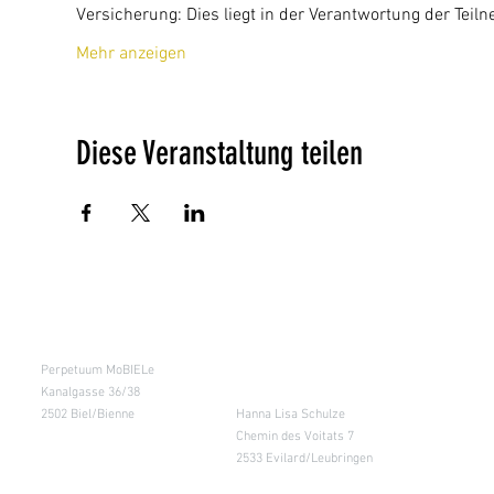
Versicherung: Dies liegt in der Verantwortung der Tei
Mehr anzeigen
Diese Veranstaltung teilen
Kursraum
Lager
Perpetuum MoBIELe
für Abholung nach
Absprache &
Kanalgasse 36/38
Retouren
2502 Biel/Bienne
Hanna Lisa Schulze
Chemin des Voitats 7
2533 Evilard/Leubringen