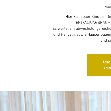
mar
Hier kann euer Kind ein G
ENTFALTUNGSRAUM gef
Es wartet ein abwechslungsreiche
und Hangeln, sowie Häuser bauen 
und so
Anmel
Vera