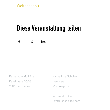
Weiterlesen >
Diese Veranstaltung teilen
Salle de cours
Entrepôt (Retours)
Perpetuum MoBIELe
Hanna Lisa Schulze
Kanalgasse 36/38
Inselweg 1
2502 Biel/Bienne
2558 Aegerten
+41 76 541 03 45
info@lisaschulze.com