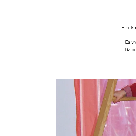
Hier k
Es wa
Bala