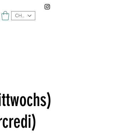
CHF (CHF)
ittwochs)
credi)