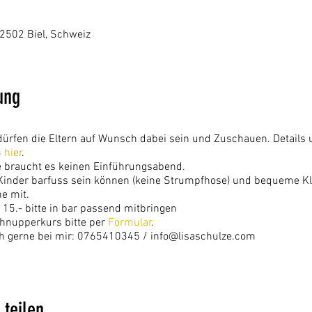
5
 2502 Biel, Schweiz
ung
rfen die Eltern auf Wunsch dabei sein und Zuschauen. Details
3
hier
.
e braucht es keinen Einführungsabend.
e Kinder barfuss sein können (keine Strumpfhose) und bequeme K
e mit.
15.- bitte in bar passend mitbringen
hnupperkurs bitte per
Formular
.
h gerne bei mir: 0765410345 / info@lisaschulze.com
 teilen