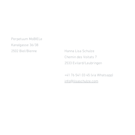
Kursraum
Lager
Perpetuum MoBIELe
für Abholung nach
Absprache &
Kanalgasse 36/38
Retouren
2502 Biel/Bienne
Hanna Lisa Schulze
Chemin des Voitats 7
2533 Evilard/Leubringen
+41 76 541 03 45 (via Whatsapp)
info@lisaschulze.com