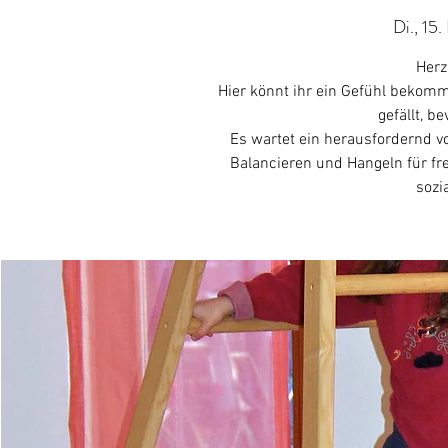
Di., 15.
Herz
Hier könnt ihr ein Gefühl beko
gefällt, b
Es wartet ein herausfordernd vo
Balancieren und Hangeln für fr
sozi