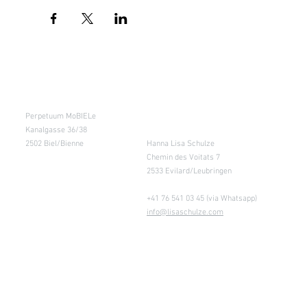
Kursraum
Lager
Perpetuum MoBIELe
für Abholung nach
Absprache &
Kanalgasse 36/38
Retouren
2502 Biel/Bienne
Hanna Lisa Schulze
Chemin des Voitats 7
2533 Evilard/Leubringen
+41 76 541 03 45 (via Whatsapp)
info@lisaschulze.com