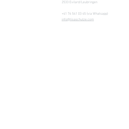
2533 Evilard/Leubringen
- Restliche Infos siehe oben Grösse S
+41 76 541 03 45 (via Whatsapp)
S+
info@lisaschulze.com
- Für Kleingruppen am Boden bis 4-5 Kinder oder 2 Erwachsene
- mit Bandschlinge - Achtung, nur für hohe Räume (4 m) und "athle
- 3 m Kreisumfang​​​
M
- Für Gruppen bis max. 10 Personen
- 4 m Kreisumfang​​​
L
- Für Gruppen bis max. 16 Personen
- 6 m Kreisumfang
PLUS
- Für Gruppen bis max. 20 Personen
- 8 m Kreisumfang
SUPERPLUS
- Besonderheit: Stoff ist dreifarbig (1/3 petrol, 1/3 dunkelrot, 1/3 ge