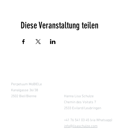
Diese Veranstaltung teilen
Kursraum
Lager
Perpetuum MoBIELe
für Abholung nach
Absprache &
Kanalgasse 36/38
Retouren
2502 Biel/Bienne
Hanna Lisa Schulze
Chemin des Voitats 7
2533 Evilard/Leubringen
+41 76 541 03 45 (via Whatsapp)
info@lisaschulze.com